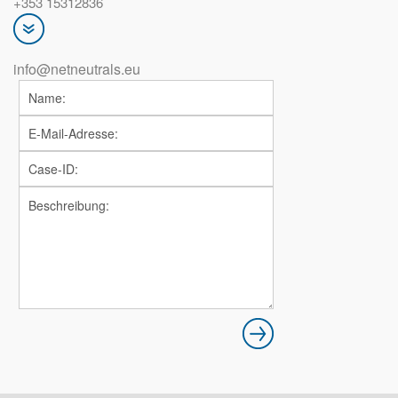
+353 15312836
info@netneutrals.eu